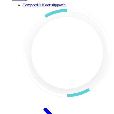
Compeed® Koortslippatch