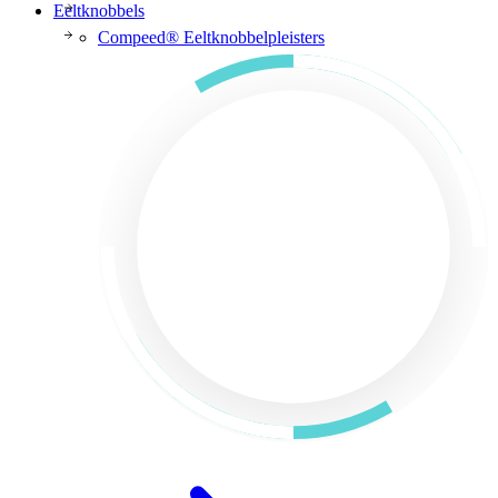
Eeltknobbels
Compeed® Eeltknobbelpleisters